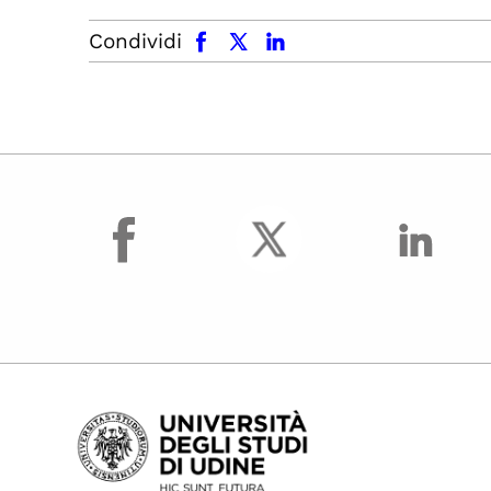
facebook
x.com
linkedin
Condividi
facebook