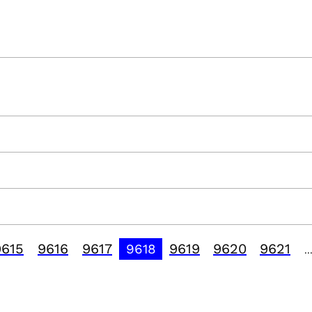
9615
9616
9617
9619
9620
9621
9618