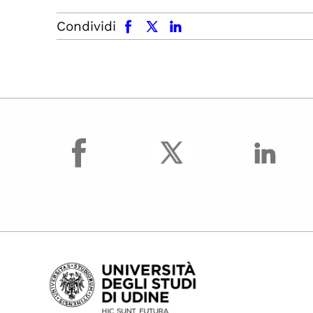
facebook
x.com
linkedin
Condividi
facebook