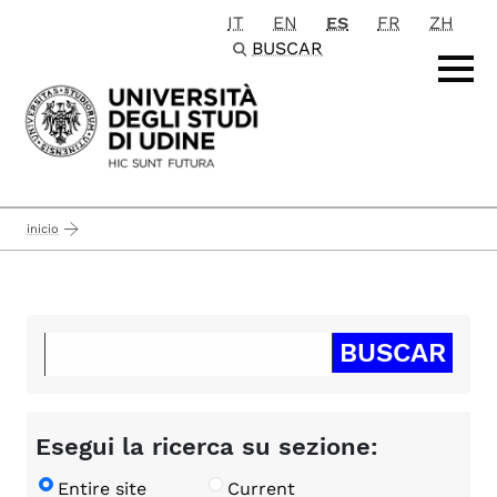
IT
EN
ES
FR
ZH
Passa al contenuto principale
BUSCAR
inicio
Esegui la ricerca su sezione:
Entire site
Current