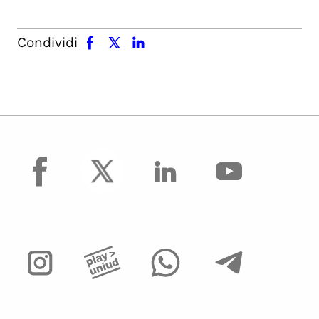
facebook
x.com
linkedin
Condividi
facebook