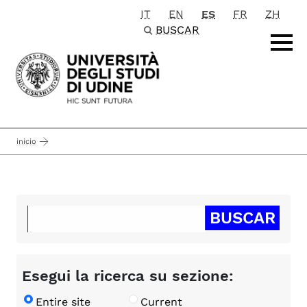
IT
EN
ES
FR
ZH
Passa al contenuto principale
BUSCAR
inicio
Esegui la ricerca su sezione:
Entire site
Current