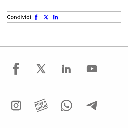
facebook
x.com
linkedin
Condividi
facebook