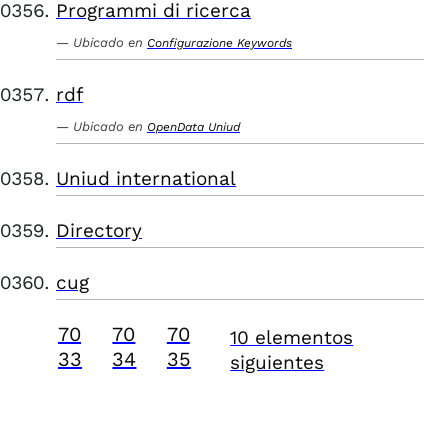
Programmi di ricerca
Ubicado en
Configurazione Keywords
rdf
Ubicado en
OpenData Uniud
Uniud international
Directory
cug
70
70
70
10 elementos
33
34
35
siguientes