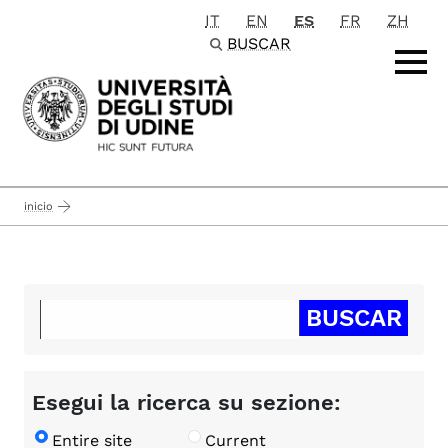
IT
EN
ES
FR
ZH
Passa al contenuto principale
BUSCAR
inicio
Esegui la ricerca su sezione:
Entire site
Current