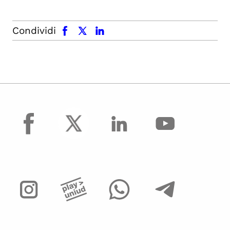
facebook
x.com
linkedin
Condividi
facebook