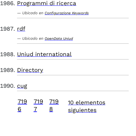
Programmi di ricerca
Ubicado en
Configurazione Keywords
rdf
Ubicado en
OpenData Uniud
Uniud international
Directory
cug
719
719
719
10 elementos
6
7
8
siguientes