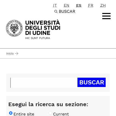
IT
EN
ES
FR
ZH
Passa al contenuto principale
BUSCAR
inicio
Esegui la ricerca su sezione:
Entire site
Current