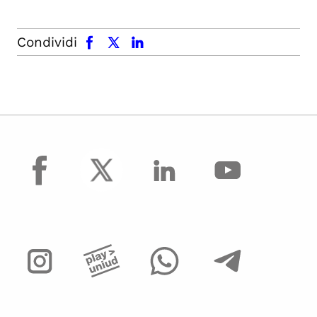
facebook
x.com
linkedin
Condividi
facebook