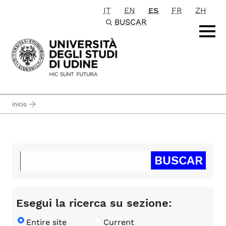
IT
EN
ES
FR
ZH
Passa al contenuto principale
BUSCAR
inicio
Esegui la ricerca su sezione:
Entire site
Current