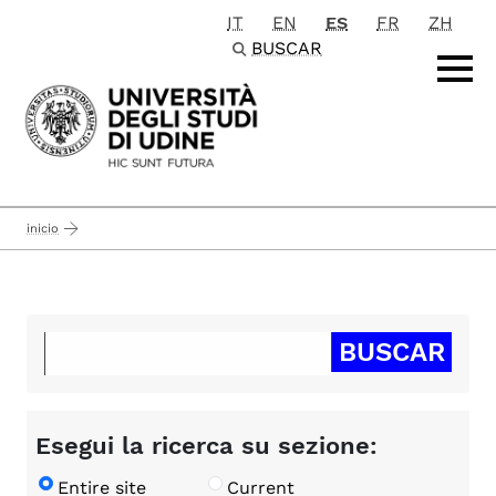
IT
EN
ES
FR
ZH
Passa al contenuto principale
BUSCAR
inicio
Esegui la ricerca su sezione:
Entire site
Current