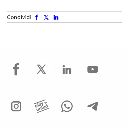
facebook
x.com
linkedin
Condividi
facebook