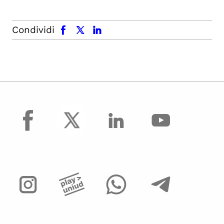
facebook
x.com
linkedin
Condividi
facebook