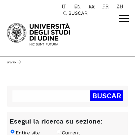
IT
EN
ES
FR
ZH
Passa al contenuto principale
BUSCAR
inicio
Esegui la ricerca su sezione:
Entire site
Current