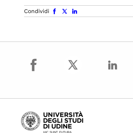
facebook
x.com
linkedin
Condividi
facebook