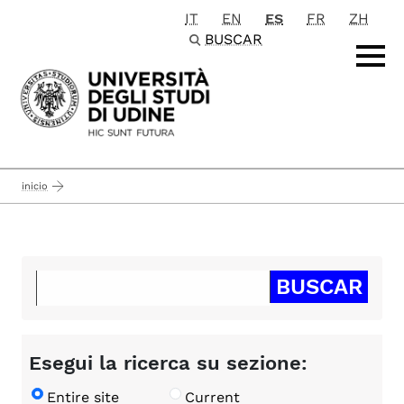
IT
EN
ES
FR
ZH
Passa al contenuto principale
BUSCAR
inicio
Esegui la ricerca su sezione:
Entire site
Current