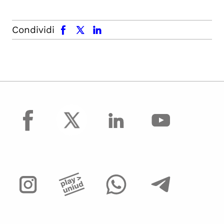
facebook
x.com
linkedin
Condividi
facebook