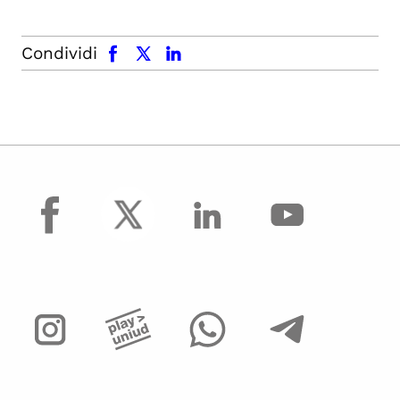
facebook
x.com
linkedin
Condividi
facebook