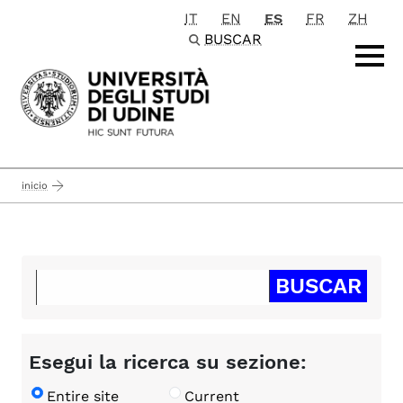
IT
EN
ES
FR
ZH
Passa al contenuto principale
BUSCAR
inicio
Esegui la ricerca su sezione:
Entire site
Current