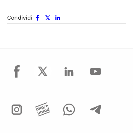
facebook
x.com
linkedin
Condividi
facebook