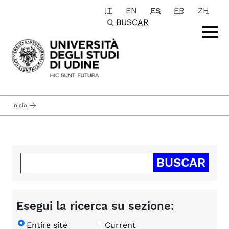
IT
EN
ES
FR
ZH
Passa al contenuto principale
BUSCAR
inicio
Esegui la ricerca su sezione:
Entire site
Current