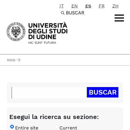
IT
EN
ES
FR
ZH
Passa al contenuto principale
BUSCAR
inicio
Esegui la ricerca su sezione:
Entire site
Current