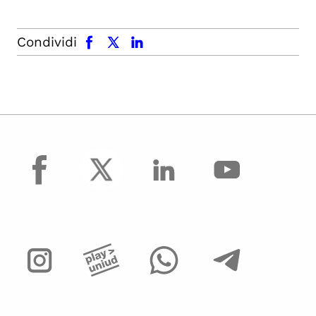
facebook
x.com
linkedin
Condividi
facebook