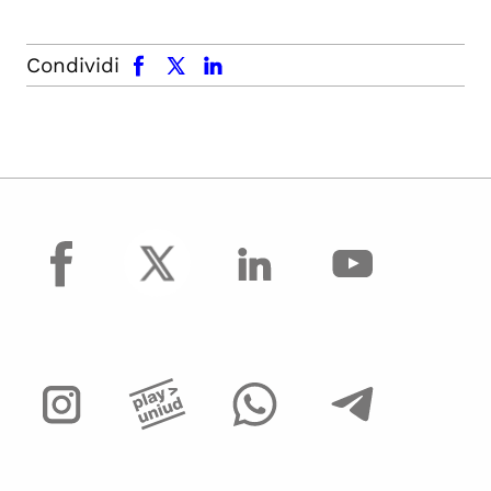
facebook
x.com
linkedin
Condividi
facebook