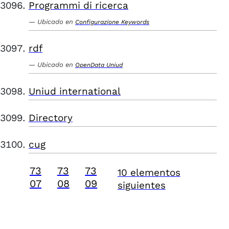
Programmi di ricerca
Ubicado en
Configurazione Keywords
rdf
Ubicado en
OpenData Uniud
Uniud international
Directory
cug
73
73
73
10 elementos
07
08
09
siguientes