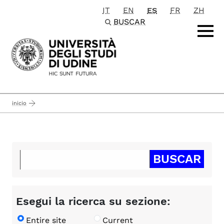
IT
EN
ES
FR
ZH
Passa al contenuto principale
BUSCAR
inicio
Esegui la ricerca su sezione:
Entire site
Current