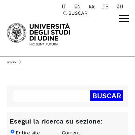
IT
EN
ES
FR
ZH
Passa al contenuto principale
BUSCAR
inicio
Esegui la ricerca su sezione:
Entire site
Current