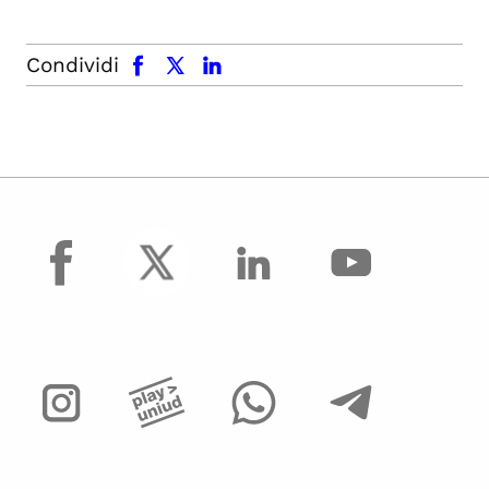
facebook
x.com
linkedin
Condividi
facebook