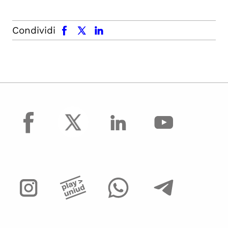
facebook
x.com
linkedin
Condividi
facebook