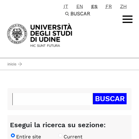
IT
EN
ES
FR
ZH
Passa al contenuto principale
BUSCAR
inicio
Esegui la ricerca su sezione:
Entire site
Current