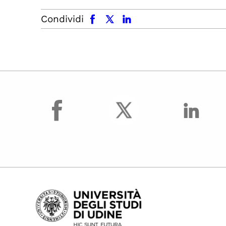
facebook
x.com
linkedin
Condividi
facebook