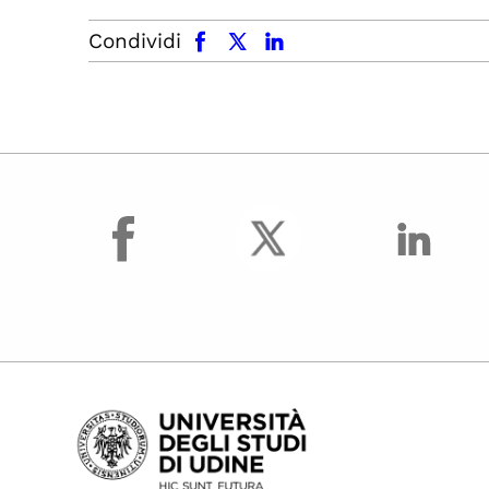
facebook
x.com
linkedin
Condividi
facebook