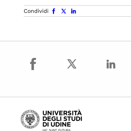
facebook
x.com
linkedin
Condividi
facebook