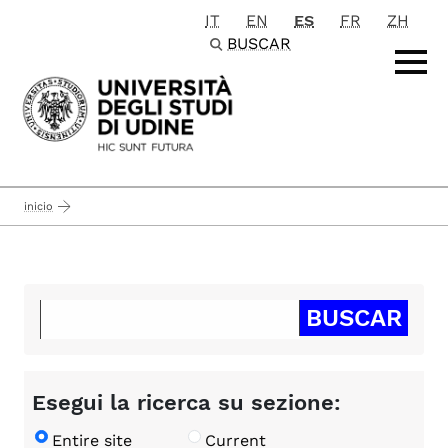
IT
EN
ES
FR
ZH
Passa al contenuto principale
BUSCAR
inicio
Esegui la ricerca su sezione:
Entire site
Current