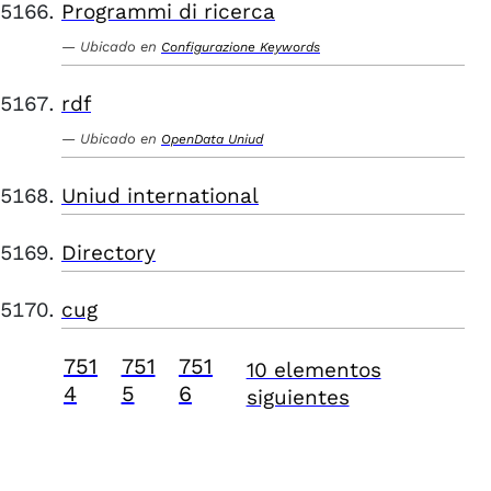
Programmi di ricerca
Ubicado en
Configurazione Keywords
rdf
Ubicado en
OpenData Uniud
Uniud international
Directory
cug
751
751
751
10 elementos
4
5
6
siguientes