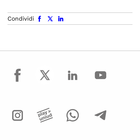
facebook
x.com
linkedin
Condividi
facebook