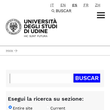
IT
EN
ES
FR
ZH
Passa al contenuto principale
BUSCAR
inicio
Esegui la ricerca su sezione:
Entire site
Current