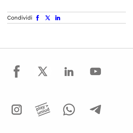
facebook
x.com
linkedin
Condividi
facebook