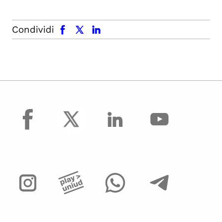
facebook
x.com
linkedin
Condividi
facebook