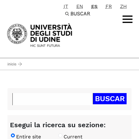
IT
EN
ES
FR
ZH
Passa al contenuto principale
BUSCAR
inicio
Esegui la ricerca su sezione:
Entire site
Current