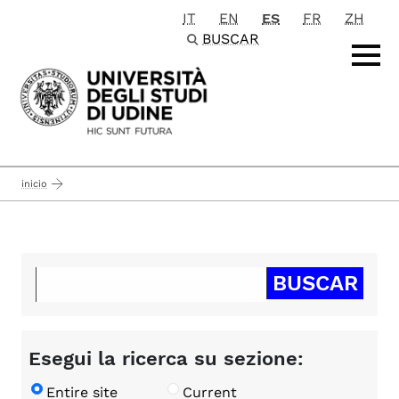
IT
EN
ES
FR
ZH
Passa al contenuto principale
BUSCAR
inicio
Esegui la ricerca su sezione:
Entire site
Current