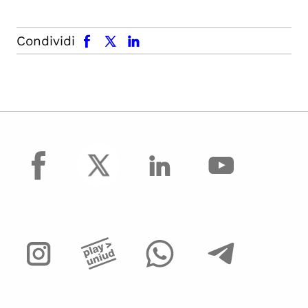
facebook
x.com
linkedin
Condividi
facebook