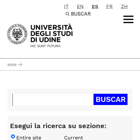
IT
EN
ES
FR
ZH
Passa al contenuto principale
BUSCAR
inicio
Esegui la ricerca su sezione:
Entire site
Current