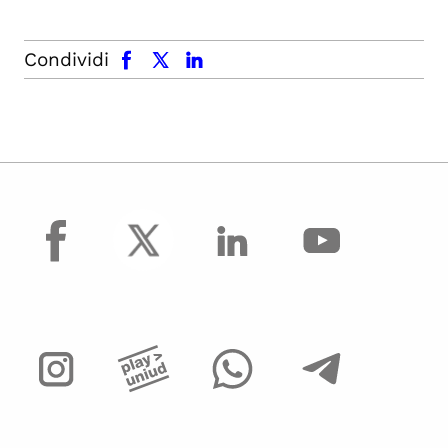
facebook
x.com
linkedin
Condividi
facebook