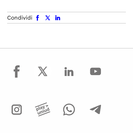
facebook
x.com
linkedin
Condividi
facebook