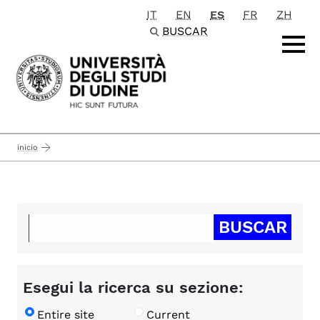
IT
EN
ES
FR
ZH
Passa al contenuto principale
BUSCAR
inicio
Esegui la ricerca su sezione:
Entire site
Current