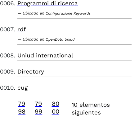
Programmi di ricerca
Ubicado en
Configurazione Keywords
rdf
Ubicado en
OpenData Uniud
Uniud international
Directory
cug
79
79
80
10 elementos
98
99
00
siguientes