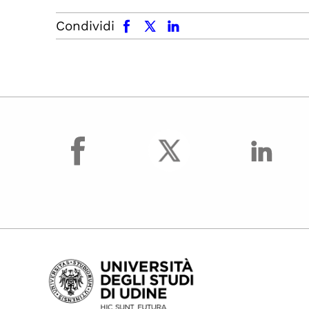
facebook
x.com
linkedin
Condividi
facebook