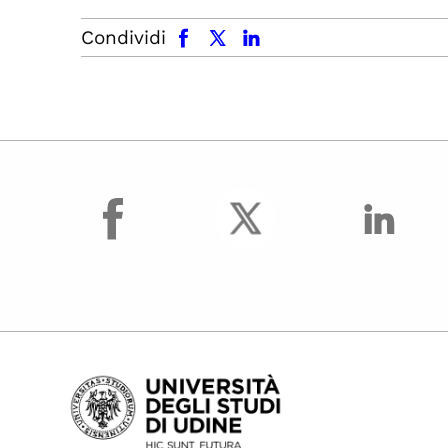
facebook
x.com
linkedin
Condividi
facebook