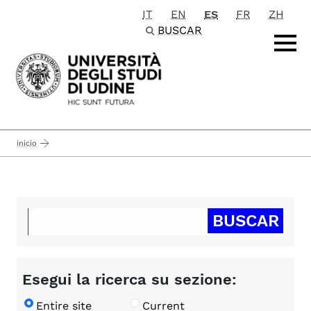
IT
EN
ES
FR
ZH
Passa al contenuto principale
BUSCAR
inicio
Esegui la ricerca su sezione:
Entire site
Current