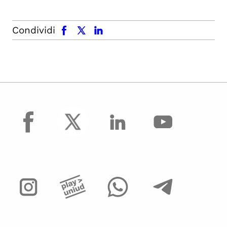
facebook
x.com
linkedin
Condividi
facebook