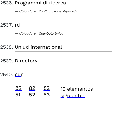
Programmi di ricerca
Ubicado en
Configurazione Keywords
rdf
Ubicado en
OpenData Uniud
Uniud international
Directory
cug
82
82
82
10 elementos
51
52
53
siguientes