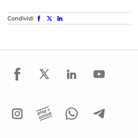
facebook
x.com
linkedin
Condividi
facebook