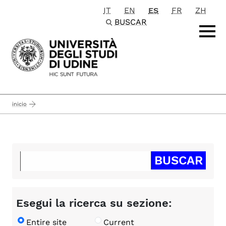
IT
EN
ES
FR
ZH
Passa al contenuto principale
BUSCAR
inicio
Esegui la ricerca su sezione:
Entire site
Current