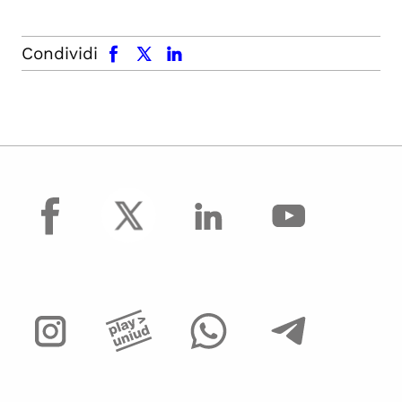
facebook
x.com
linkedin
Condividi
facebook