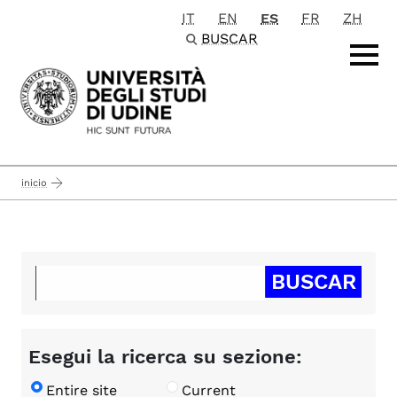
IT
EN
ES
FR
ZH
Passa al contenuto principale
BUSCAR
inicio
Esegui la ricerca su sezione:
Entire site
Current