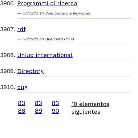
Programmi di ricerca
Ubicado en
Configurazione Keywords
rdf
Ubicado en
OpenData Uniud
Uniud international
Directory
cug
83
83
83
10 elementos
88
89
90
siguientes