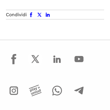
facebook
x.com
linkedin
Condividi
facebook