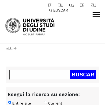
IT
EN
ES
FR
ZH
Passa al contenuto principale
BUSCAR
inicio
Esegui la ricerca su sezione:
Entire site
Current