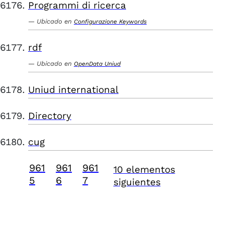
Programmi di ricerca
Ubicado en
Configurazione Keywords
rdf
Ubicado en
OpenData Uniud
Uniud international
Directory
cug
961
961
961
10 elementos
5
6
7
siguientes