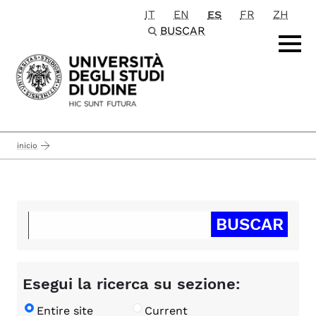
IT
EN
ES
FR
ZH
Passa al contenuto principale
BUSCAR
inicio
Esegui la ricerca su sezione:
Entire site
Current