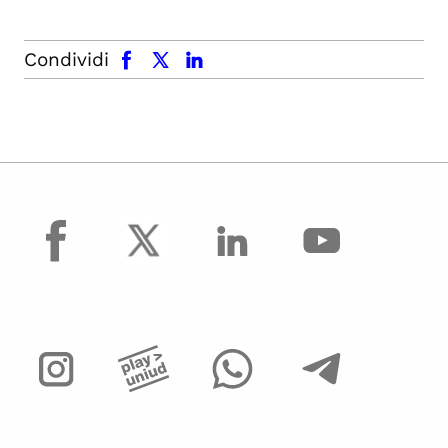
facebook
x.com
linkedin
Condividi
facebook