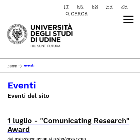
IT
EN
ES
FR
ZH
Passa al contenuto principale
CERCA
eventi
home
Eventi
Eventi del sito
1
luglio
-
"Comunicating Research"
Award
dal
01/07/2026 09:00
al
07/09/2026 12:00