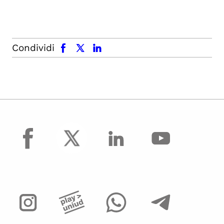
facebook
x.com
linkedin
Condividi
facebook