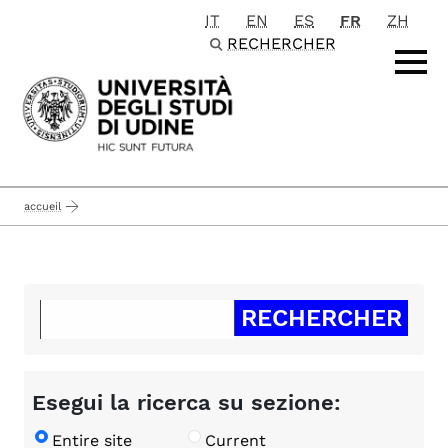
IT
EN
ES
FR
ZH
Passa al contenuto principale
RECHERCHER
accueil
Esegui la ricerca su sezione:
Entire site
Current