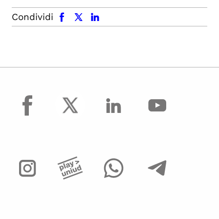
facebook
x.com
linkedin
Condividi
facebook