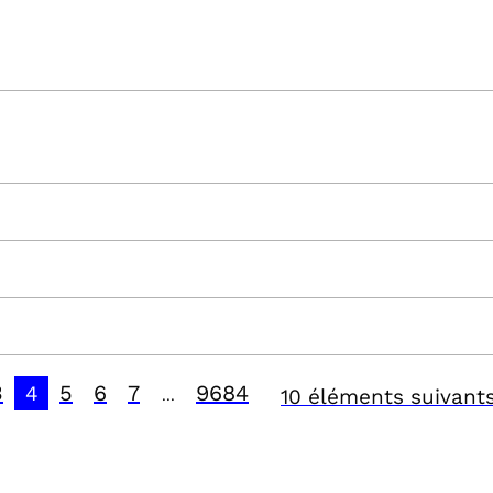
3
5
6
7
9684
4
10 éléments suivant