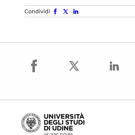
facebook
x.com
linkedin
Condividi
facebook