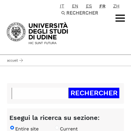
IT
EN
ES
FR
ZH
Passa al contenuto principale
RECHERCHER
accueil
Esegui la ricerca su sezione:
Entire site
Current