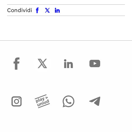
facebook
x.com
linkedin
Condividi
facebook