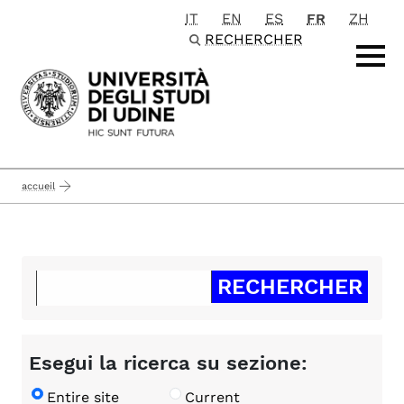
IT
EN
ES
FR
ZH
Passa al contenuto principale
RECHERCHER
accueil
Esegui la ricerca su sezione:
Entire site
Current