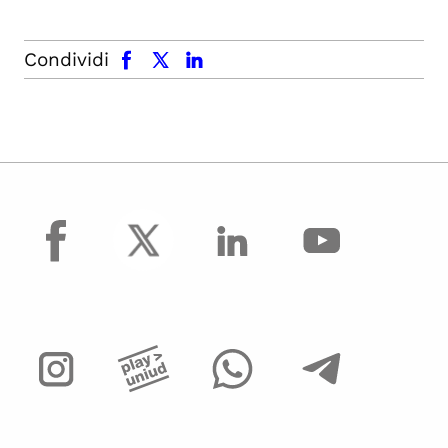
facebook
x.com
linkedin
Condividi
facebook