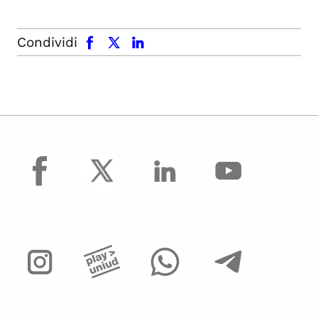
facebook
x.com
linkedin
Condividi
facebook