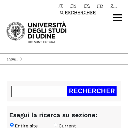
IT
EN
ES
FR
ZH
Passa al contenuto principale
RECHERCHER
accueil
Esegui la ricerca su sezione:
Entire site
Current