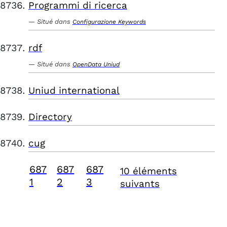
Programmi di ricerca
Situé dans
Configurazione Keywords
rdf
Situé dans
OpenData Uniud
Uniud international
Directory
cug
687
687
687
10 éléments
1
2
3
suivants