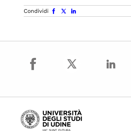
facebook
x.com
linkedin
Condividi
facebook