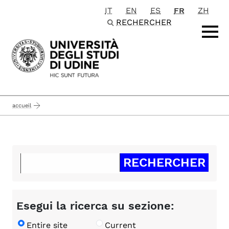
IT
EN
ES
FR
ZH
Passa al contenuto principale
RECHERCHER
accueil
Esegui la ricerca su sezione:
Entire site
Current