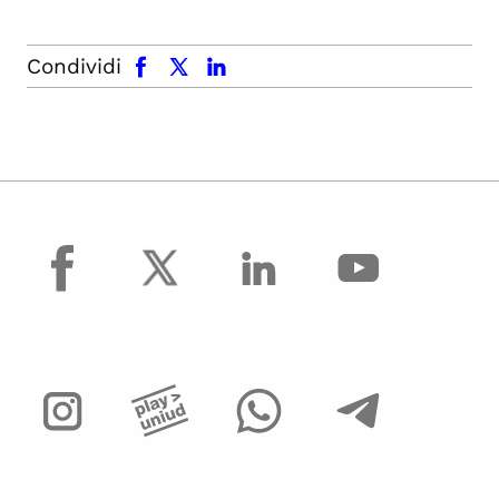
facebook
x.com
linkedin
Condividi
facebook