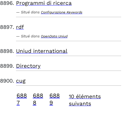
Programmi di ricerca
Situé dans
Configurazione Keywords
rdf
Situé dans
OpenData Uniud
Uniud international
Directory
cug
688
688
688
10 éléments
7
8
9
suivants