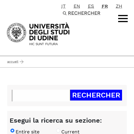
IT
EN
ES
FR
ZH
Passa al contenuto principale
RECHERCHER
accueil
Esegui la ricerca su sezione:
Entire site
Current