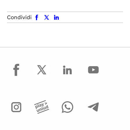
facebook
x.com
linkedin
Condividi
facebook