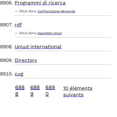
Programmi di ricerca
Situé dans
Configurazione Keywords
rdf
Situé dans
OpenData Uniud
Uniud international
Directory
cug
688
688
689
10 éléments
8
9
0
suivants