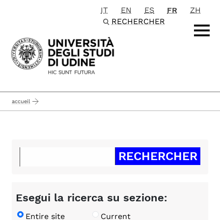
IT
EN
ES
FR
ZH
Passa al contenuto principale
RECHERCHER
accueil
Esegui la ricerca su sezione:
Entire site
Current