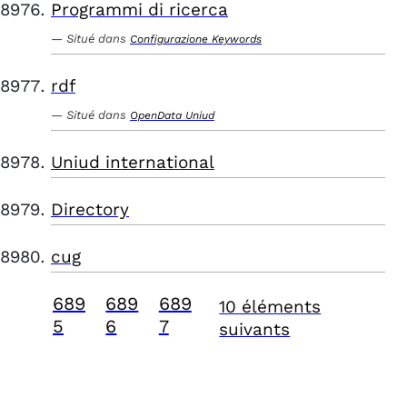
Programmi di ricerca
Situé dans
Configurazione Keywords
rdf
Situé dans
OpenData Uniud
Uniud international
Directory
cug
689
689
689
10 éléments
5
6
7
suivants