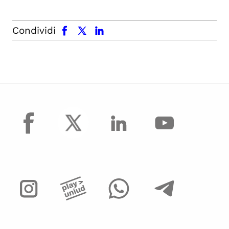
facebook
x.com
linkedin
Condividi
facebook