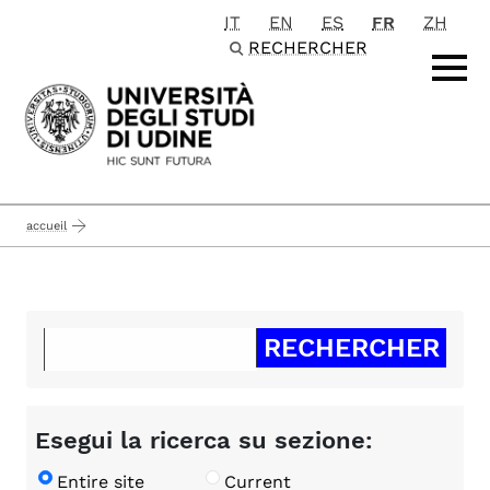
IT
EN
ES
FR
ZH
Passa al contenuto principale
RECHERCHER
accueil
Esegui la ricerca su sezione:
Entire site
Current