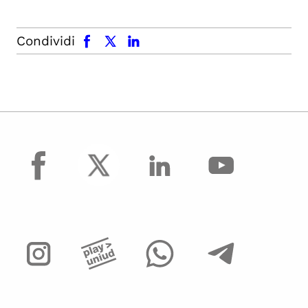
facebook
x.com
linkedin
Condividi
facebook