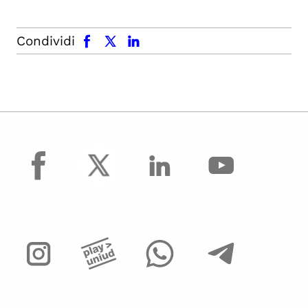
facebook
x.com
linkedin
Condividi
facebook