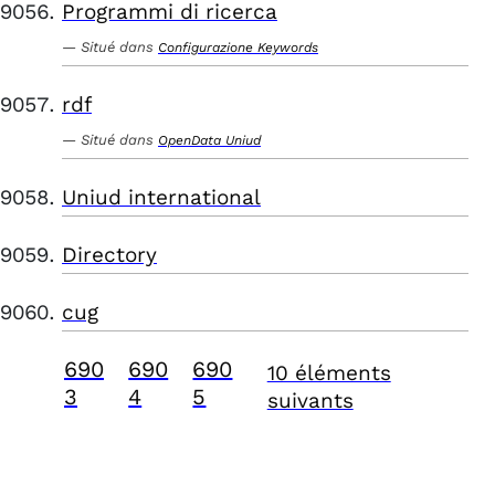
Programmi di ricerca
Situé dans
Configurazione Keywords
rdf
Situé dans
OpenData Uniud
Uniud international
Directory
cug
690
690
690
10 éléments
3
4
5
suivants