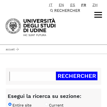
IT
EN
ES
FR
ZH
Passa al contenuto principale
RECHERCHER
accueil
Esegui la ricerca su sezione:
Entire site
Current