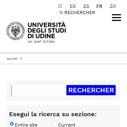
IT
EN
ES
FR
ZH
Passa al contenuto principale
RECHERCHER
accueil
Esegui la ricerca su sezione:
Entire site
Current