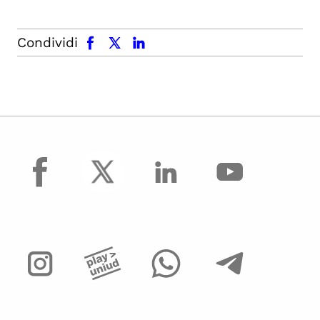
facebook
x.com
linkedin
Condividi
facebook