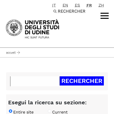
IT
EN
ES
FR
ZH
Passa al contenuto principale
RECHERCHER
accueil
Esegui la ricerca su sezione:
Entire site
Current