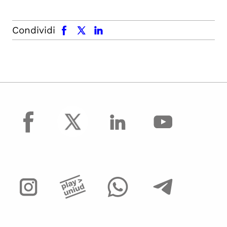
facebook
x.com
linkedin
Condividi
facebook