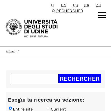
IT
EN
ES
FR
ZH
Passa al contenuto principale
RECHERCHER
accueil
Esegui la ricerca su sezione:
Entire site
Current