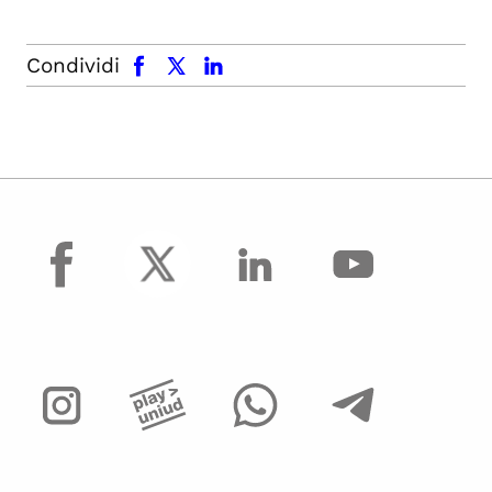
facebook
x.com
linkedin
Condividi
facebook