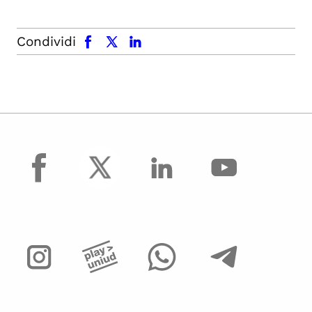
facebook
x.com
linkedin
Condividi
facebook