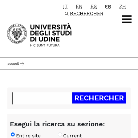
IT
EN
ES
FR
ZH
Passa al contenuto principale
RECHERCHER
accueil
Esegui la ricerca su sezione:
Entire site
Current