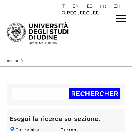
IT
EN
ES
FR
ZH
Passa al contenuto principale
RECHERCHER
accueil
Esegui la ricerca su sezione:
Entire site
Current