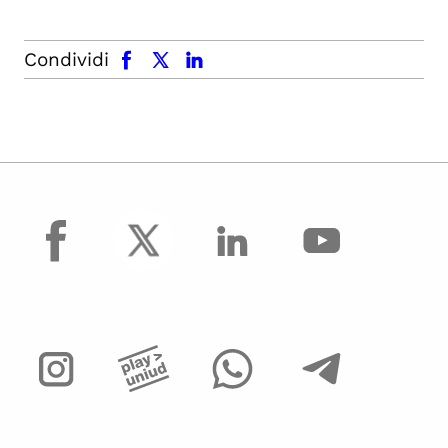
facebook
x.com
linkedin
Condividi
facebook